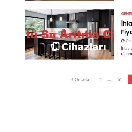
GENE
İhl
Fiy
Cih
İhlas 
ulaşma
Yazı
Önceki
1
…
51
sayfalaması