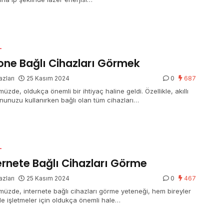
L
one Bağlı Cihazları Görmek
azları
25 Kasım 2024
0
687
zde, oldukça önemli bir ihtiyaç haline geldi. Özellikle, akıllı
onunuzu kullanırken bağlı olan tüm cihazları…
L
ernete Bağlı Cihazları Görme
azları
25 Kasım 2024
0
467
üzde, internete bağlı cihazları görme yeteneği, hem bireyler
e işletmeler için oldukça önemli hale…