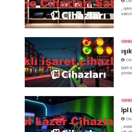
Cih
, işit
satıc
GENE
ışık
Cih
Işıklı
yönle
GENE
İpl
Cih
, este
cilt a