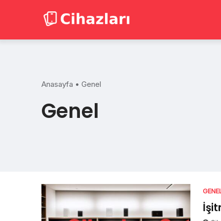
Skip
to
content
Anasayfa
•
Genel
Genel
GENE
İşi