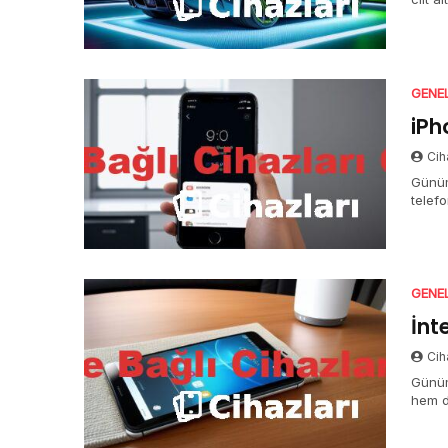
GENE
iPh
Cih
Günümü
telef
GENE
İnt
Cih
Günüm
hem d