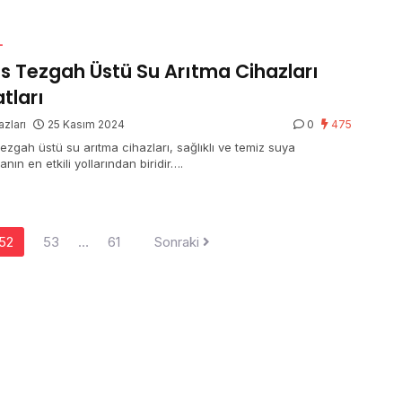
L
as Tezgah Üstü Su Arıtma Cihazları
atları
azları
25 Kasım 2024
0
475
tezgah üstü su arıtma cihazları, sağlıklı ve temiz suya
nın en etkili yollarından biridir….
52
53
…
61
Sonraki