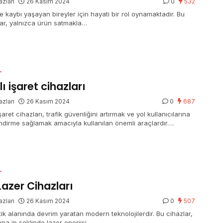
azları
26 Kasım 2024
0
532
me kaybı yaşayan bireyler için hayati bir rol oynamaktadır. Bu
ılar, yalnızca ürün satmakla…
L
lı işaret cihazları
azları
26 Kasım 2024
0
687
 işaret cihazları, trafik güvenliğini artırmak ve yol kullanıcılarına
ndirme sağlamak amacıyla kullanılan önemli araçlardır….
L
 Lazer Cihazları
azları
26 Kasım 2024
0
507
tik alanında devrim yaratan modern teknolojilerdir. Bu cihazlar,
ltına ip şeklinde lazer enerjisi…