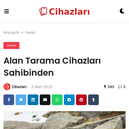
Skip
to
content
Anasayfa
»
Genel
Genel
Alan Tarama Cihazları
Sahibinden
Cihazları
-
3 Mart 2025
345
0