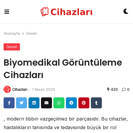
Skip
to
content
Anasayfa
»
Genel
Genel
Biyomedikal Görüntüleme
Cihazları
Cihazları
-
1 Nisan 2025
420
0
, modern tıbbın vazgeçilmez bir parçasıdır. Bu cihazlar,
hastalıkların tanısında ve tedavisinde büyük bir rol