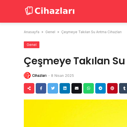
Skip
to
content
Anasayfa
»
Genel
»
Çeşmeye Takılan Su Arıtma Cihazları
Genel
Çeşmeye Takılan Su 
Cihazları
-
8 Nisan 2025