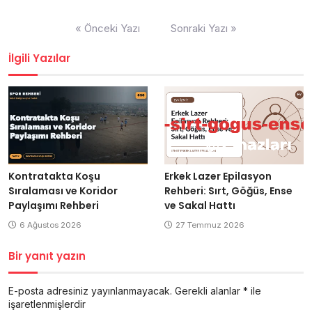
Yazı
« Önceki Yazı
Sonraki Yazı »
gezinmesi
İlgili Yazılar
Kontratakta Koşu
Erkek Lazer Epilasyon
Sıralaması ve Koridor
Rehberi: Sırt, Göğüs, Ense
Paylaşımı Rehberi
ve Sakal Hattı
6 Ağustos 2026
27 Temmuz 2026
Bir yanıt yazın
E-posta adresiniz yayınlanmayacak.
Gerekli alanlar
*
ile
işaretlenmişlerdir