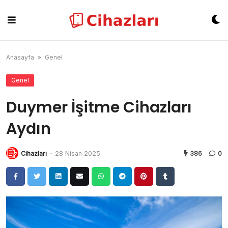
Skip
to
content
Anasayfa
»
Genel
Genel
Duymer İşitme Cihazları
Aydın
Cihazları
-
28 Nisan 2025
386
0