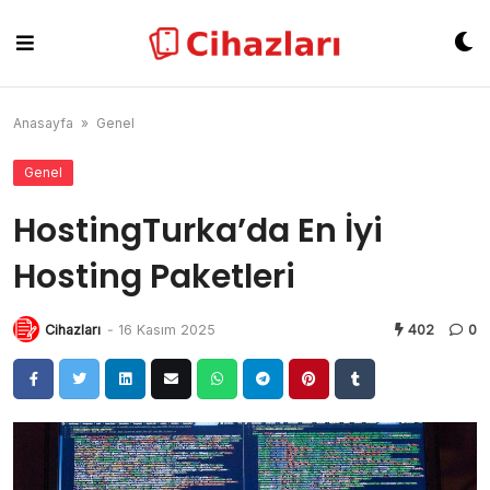
Skip
to
content
Anasayfa
»
Genel
Genel
HostingTurka’da En İyi
Hosting Paketleri
Cihazları
-
16 Kasım 2025
402
0