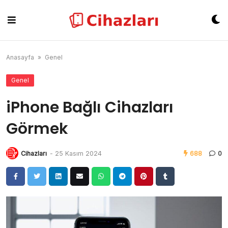
Skip
to
content
Anasayfa
»
Genel
Genel
iPhone Bağlı Cihazları
Görmek
Cihazları
-
25 Kasım 2024
688
0