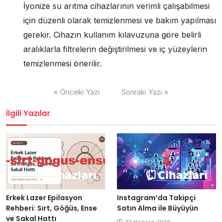
İyonize su arıtma cihazlarının verimli çalışabilmesi
için düzenli olarak temizlenmesi ve bakım yapılması
gerekir. Cihazın kullanım kılavuzuna göre belirli
aralıklarla filtrelerin değiştirilmesi ve iç yüzeylerin
temizlenmesi önerilir.
Yazı
« Önceki Yazı
Sonraki Yazı »
gezinmesi
İlgili Yazılar
Erkek Lazer Epilasyon
Instagram’da Takipçi
Rehberi: Sırt, Göğüs, Ense
Satın Alma ile Büyüyün
ve Sakal Hattı
22 Haziran 2026