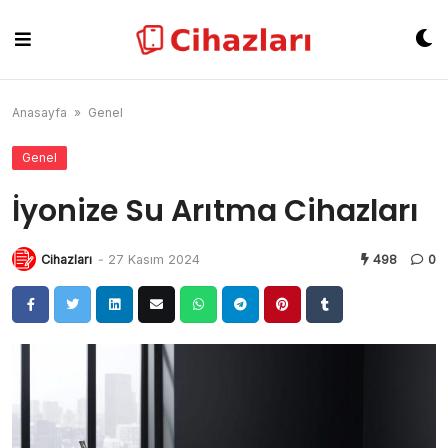
Skip
to
content
Anasayfa
»
Genel
Genel
İyonize Su Arıtma Cihazları
Cihazları
-
27 Kasım 2024
498
0