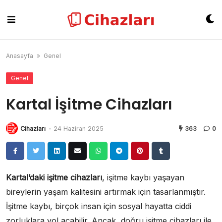
Skip
to
content
Anasayfa
»
Genel
Genel
Kartal İşitme Cihazları
Cihazları
-
24 Haziran 2025
363
0
Kartal’daki işitme cihazları
, işitme kaybı yaşayan
bireylerin yaşam kalitesini artırmak için tasarlanmıştır.
İşitme kaybı, birçok insan için sosyal hayatta ciddi
zorluklara yol açabilir. Ancak, doğru işitme cihazları ile