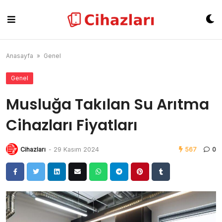
Skip
to
content
Anasayfa
»
Genel
Genel
Musluğa Takılan Su Arıtma
Cihazları Fiyatları
Cihazları
-
29 Kasım 2024
567
0