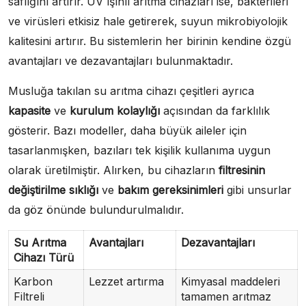
saflığını artırır. UV ışınlı arıtma cihazları ise, bakterileri
ve virüsleri etkisiz hale getirerek, suyun mikrobiyolojik
kalitesini artırır. Bu sistemlerin her birinin kendine özgü
avantajları ve dezavantajları bulunmaktadır.
Musluğa takılan su arıtma cihazı çeşitleri ayrıca
kapasite
ve
kurulum kolaylığı
açısından da farklılık
gösterir. Bazı modeller, daha büyük aileler için
tasarlanmışken, bazıları tek kişilik kullanıma uygun
olarak üretilmiştir. Alırken, bu cihazların
filtresinin
değiştirilme sıklığı
ve
bakım gereksinimleri
gibi unsurlar
da göz önünde bulundurulmalıdır.
Su Arıtma
Avantajları
Dezavantajları
Cihazı Türü
Karbon
Lezzet artırma
Kimyasal maddeleri
Filtreli
tamamen arıtmaz