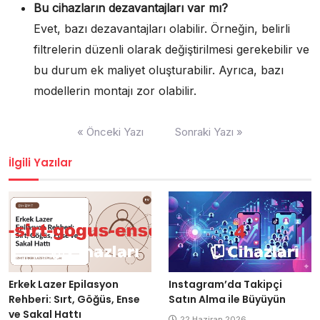
Bu cihazların dezavantajları var mı?
Evet, bazı dezavantajları olabilir. Örneğin, belirli
filtrelerin düzenli olarak değiştirilmesi gerekebilir ve
bu durum ek maliyet oluşturabilir. Ayrıca, bazı
modellerin montajı zor olabilir.
Yazı
« Önceki Yazı
Sonraki Yazı »
gezinmesi
İlgili Yazılar
Erkek Lazer Epilasyon
Instagram’da Takipçi
Rehberi: Sırt, Göğüs, Ense
Satın Alma ile Büyüyün
ve Sakal Hattı
22 Haziran 2026