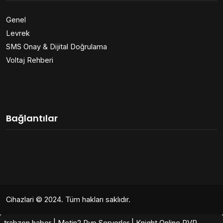
Genel
Levrek
SMS Onay & Dijital Doğrulama
Voltaj Rehberi
Bağlantılar
Cihazlari
© 2024. Tüm hakları saklıdır.
trabzon haber
|
Metin2 Pvp Serverler
|
Knight Online PVP