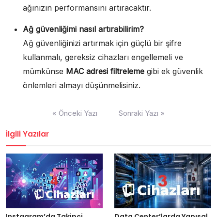
ağınızın performansını artıracaktır.
Ağ güvenliğimi nasıl artırabilirim?
Ağ güvenliğinizi artırmak için güçlü bir şifre
kullanmalı, gereksiz cihazları engellemeli ve
mümkünse
MAC adresi filtreleme
gibi ek güvenlik
önlemleri almayı düşünmelisiniz.
Yazı
« Önceki Yazı
Sonraki Yazı »
gezinmesi
İlgili Yazılar
Data Center’larda Yapısal
Instagram’da Takipçi