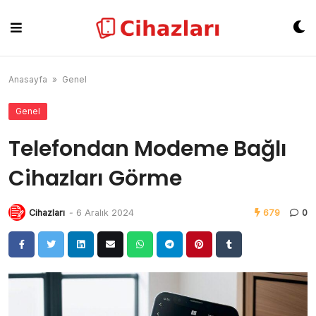
Skip
to
content
Anasayfa
»
Genel
Genel
Telefondan Modeme Bağlı
Cihazları Görme
Cihazları
-
6 Aralık 2024
679
0