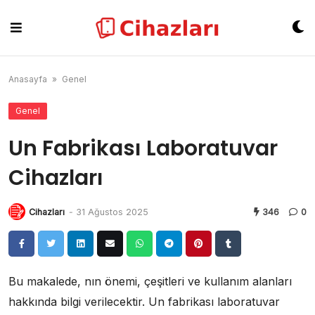
Skip
to
content
Anasayfa
»
Genel
Genel
Un Fabrikası Laboratuvar
Cihazları
Cihazları
-
31 Ağustos 2025
346
0
Bu makalede, nın önemi, çeşitleri ve kullanım alanları
hakkında bilgi verilecektir. Un fabrikası laboratuvar