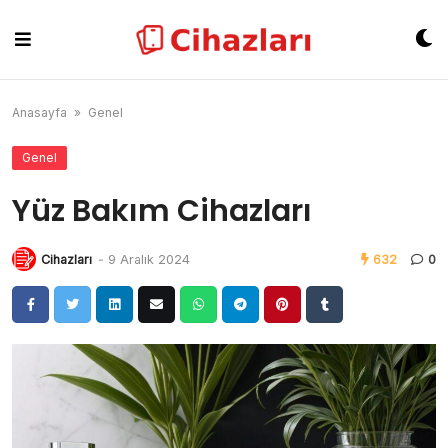
Skip
to
content
Anasayfa
»
Genel
Genel
Yüz Bakım Cihazları
Cihazları
-
9 Aralık 2024
632
0