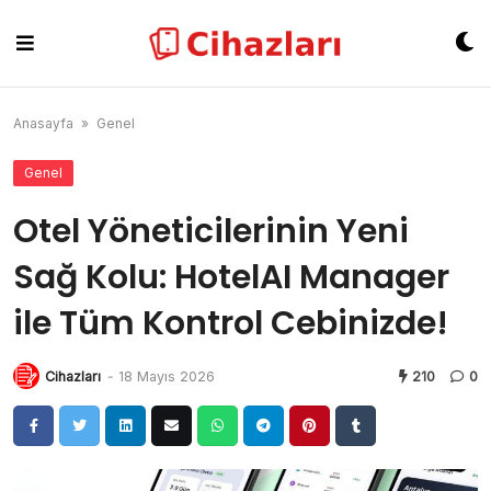
Skip
to
content
Anasayfa
»
Genel
Genel
Otel Yöneticilerinin Yeni
Sağ Kolu: HotelAI Manager
ile Tüm Kontrol Cebinizde!
Cihazları
-
18 Mayıs 2026
210
0