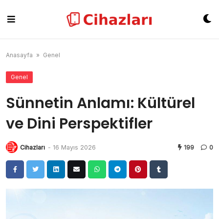
Skip
to
content
Anasayfa
»
Genel
Genel
Sünnetin Anlamı: Kültürel
ve Dini Perspektifler
Cihazları
-
16 Mayıs 2026
199
0