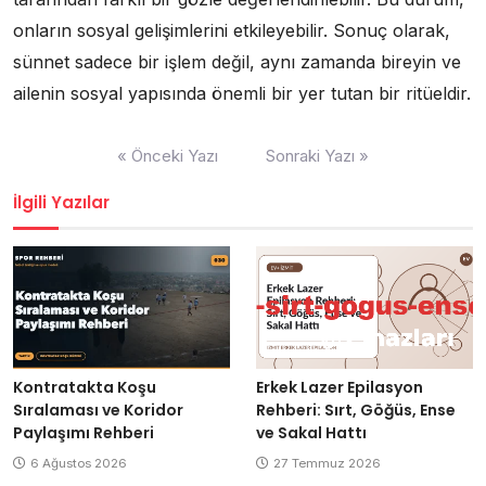
onların sosyal gelişimlerini etkileyebilir. Sonuç olarak,
sünnet sadece bir işlem değil, aynı zamanda bireyin ve
ailenin sosyal yapısında önemli bir yer tutan bir ritüeldir.
Yazı
« Önceki Yazı
Sonraki Yazı »
gezinmesi
İlgili Yazılar
Kontratakta Koşu
Erkek Lazer Epilasyon
Sıralaması ve Koridor
Rehberi: Sırt, Göğüs, Ense
Paylaşımı Rehberi
ve Sakal Hattı
6 Ağustos 2026
27 Temmuz 2026